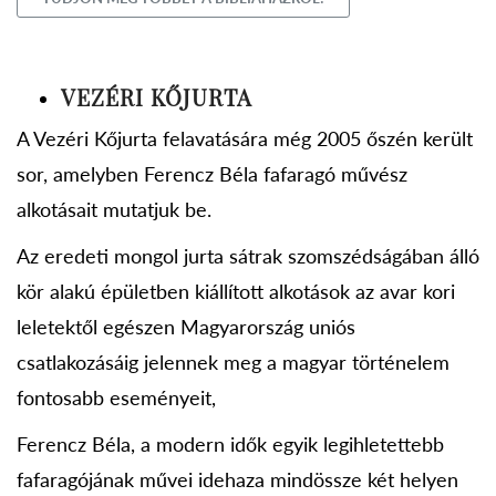
VEZÉRI KŐJURTA
A Vezéri Kőjurta felavatására még 2005 őszén került
sor, amelyben Ferencz Béla fafaragó művész
alkotásait mutatjuk be.
Az eredeti mongol jurta sátrak szomszédságában álló
kör alakú épületben kiállított alkotások az avar kori
leletektől egészen Magyarország uniós
csatlakozásáig jelennek meg a magyar történelem
fontosabb eseményeit,
Ferencz Béla, a modern idők egyik legihletettebb
fafaragójának művei idehaza mindössze két helyen