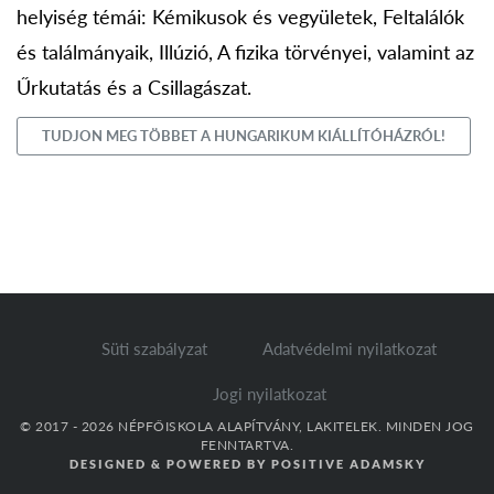
helyiség témái: Kémikusok és vegyületek, Feltalálók
és találmányaik, Illúzió, A fizika törvényei, valamint az
Űrkutatás és a Csillagászat.
TUDJON MEG TÖBBET A HUNGARIKUM KIÁLLÍTÓHÁZRÓL!
Süti szabályzat
Adatvédelmi nyilatkozat
Jogi nyilatkozat
© 2017 - 2026 NÉPFŐISKOLA ALAPÍTVÁNY, LAKITELEK. MINDEN JOG
FENNTARTVA.
DESIGNED & POWERED BY
POSITIVE ADAMSKY