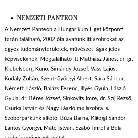
NEMZETI PANTEON
A Nemzeti Panteon a Hungarikum Liget központi
terén található, 2002 óta avatunk itt szobrokat az
egyes tudományterületek, művészeti ágak jeles
képviselőinek. Megtalálható itt Mathiász János, dr. gr.
Klebelsberg Kuno, Simándy József, Vass Lajos,
Kodály Zoltán, Szent-Györgyi Albert, Sára Sándor,
Németh László, Balázs Ferenc, Illyés Gyula, László
Gyula, dr. Béres József, Sinkovits Imre, dr. Szíj Rezső,
Csurka István és Nagy László mellszobra is.
Szoborparkunk alkotói Búza Barna, Kli(e)gl Sándor,
Lantos Györgyi, Máté István, Szabó-Imrefia Béla
szobrászművészek voltak.