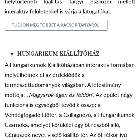
helytörténeti kiállítás tárgyi eszközei mellett
interaktív felületekkel is várja a látogatókat.
TUDJON MEG TÖBBET A KÁCSOR TANYÁRÓL!
HUNGARIKUM KIÁLLÍTÓHÁZ
A Hungarikumok Kiállítóházában interaktív formában
mélyülhetnek el az érdeklődők a
természettudományok világában. A létesítmény
mottója: „
Magyarok égen és földön
”. Az épület négy
funkcionális egységből tevődik össze: a
Vendégfogadó Előtér, a Csillagnéző, a Hungarikumok
Csarnoka, amelyet körülölel egy öt részből álló,
Géniuszok nevet viselő kiállító tér. Az öt félkör ívű