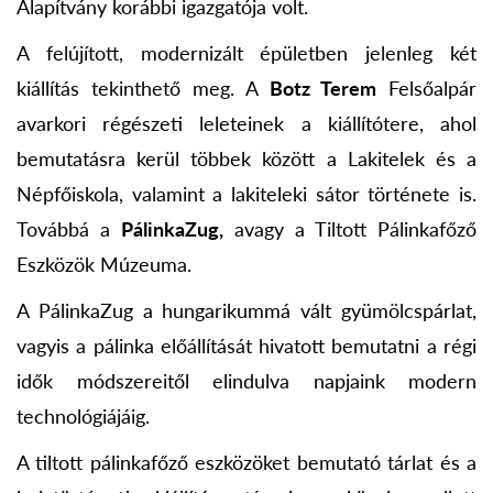
Alapítvány korábbi igazgatója volt.
A felújított, modernizált épületben jelenleg két
kiállítás tekinthető meg. A
Botz Terem
Felsőalpár
avarkori régészeti leleteinek a kiállítótere, ahol
bemutatásra kerül többek között a Lakitelek és a
Népfőiskola, valamint a lakiteleki sátor története is.
Továbbá a
PálinkaZug,
avagy a Tiltott Pálinkafőző
Eszközök Múzeuma.
A PálinkaZug a hungarikummá vált gyümölcspárlat,
vagyis a pálinka előállítását hivatott bemutatni a régi
idők módszereitől elindulva napjaink modern
technológiájáig.
A tiltott pálinkafőző eszközöket bemutató tárlat és a