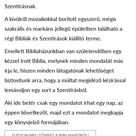
Szentírásnak.
A kívülről mozaikokkal borított egyszerű, mégis
szakrális és markáns jellegű épületben található a
régi Bibliák és Szentírások kiállító terme.
Emellett Bibliaházunkban van születendőben egy
kézzel írott Biblia, melynek minden mondatát más
írja le, hiszen minden látogatónak lehetőséget
biztosítunk arra, hogy a múltat megidéző kézírással
lemásoljon egy sort a Szentírásból.
Aki ide betér csak egy mondatot írhat egy nap, az
éppen következőt, majd ezt a mondatot megkapja
egy könyvjelző formájában.
TUDJON MEG TÖBBET A BIBLIAHÁZRÓL!