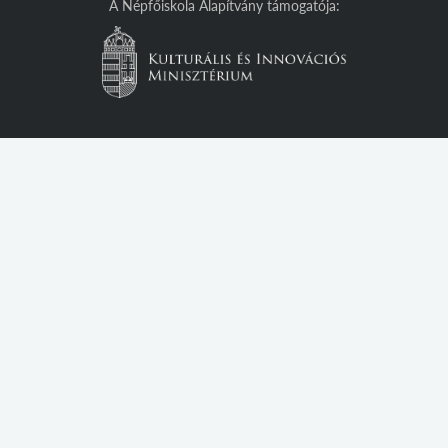
A Népfőiskola Alapítvány támogatója: