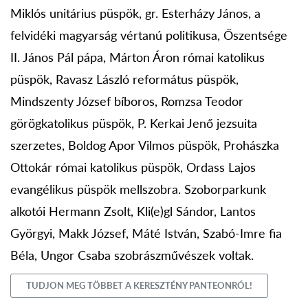
Miklós unitárius püspök, gr. Esterházy János, a
felvidéki magyarság vértanú politikusa, Őszentsége
II. János Pál pápa, Márton Áron római katolikus
püspök, Ravasz László református püspök,
Mindszenty József bíboros, Romzsa Teodor
görögkatolikus püspök, P. Kerkai Jenő jezsuita
szerzetes, Boldog Apor Vilmos püspök, Prohászka
Ottokár római katolikus püspök, Ordass Lajos
evangélikus püspök mellszobra. Szoborparkunk
alkotói Hermann Zsolt, Kli(e)gl Sándor, Lantos
Györgyi, Makk József, Máté István, Szabó-Imre fia
Béla, Ungor Csaba szobrászművészek voltak.
TUDJON MEG TÖBBET A KERESZTÉNY PANTEONRÓL!