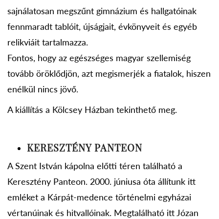
sajnálatosan megszűnt gimnázium és hallgatóinak
fennmaradt tablóit, újságjait, évkönyveit és egyéb
relikviáit tartalmazza.
Fontos, hogy az egészséges magyar szellemiség
tovább öröklődjön, azt megismerjék a fiatalok, hiszen
enélkül nincs jövő.
A kiállítás a Kölcsey Házban tekinthető meg.
KERESZTÉNY PANTEON
A Szent István kápolna előtti téren található a
Keresztény Panteon. 2000. júniusa óta állítunk itt
emléket a Kárpát-medence történelmi egyházai
vértanúinak és hitvallóinak. Megtalálható itt Józan