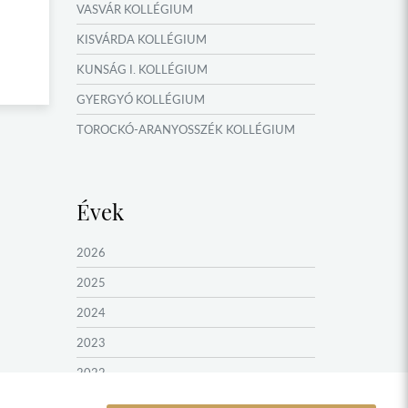
VASVÁR KOLLÉGIUM
KISVÁRDA KOLLÉGIUM
KUNSÁG I. KOLLÉGIUM
GYERGYÓ KOLLÉGIUM
TOROCKÓ-ARANYOSSZÉK KOLLÉGIUM
KOMÁROM KOLLÉGIUM
GYIMES KOLLÉGIUM
Évek
GARAM MENTI KOLLÉGIUM
ŐRVIDÉK KOLLÉGIUM
2026
MOLDVAI CSÁNGÓ KOLLÉGIUM
2025
HEGYKÖZ KOLLÉGIUM
2024
ZENTA KOLLÉGIUM
2023
NYUGAT-BÁCSKA KOLLÉGIUM
2022
MURAVIDÉK KOLLÉGIUM
2021