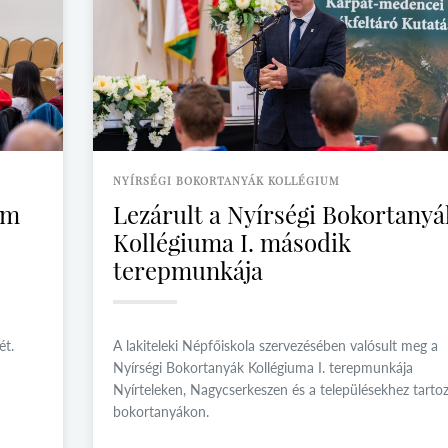
NYÍRSÉGI BOKORTANYÁK KOLLÉGIUM
um
Lezárult a Nyírségi Bokortanyá
Kollégiuma I. második
terepmunkája
ét.
A lakiteleki Népfőiskola szervezésében valósult meg a
Nyírségi Bokortanyák Kollégiuma I. terepmunkája
Nyírteleken, Nagycserkeszen és a településekhez tarto
bokortanyákon.