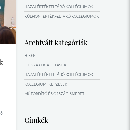
HAZAI ÉRTÉKFELTÁRÓ KOLLÉGIUMOK
KÜLHONI ÉRTÉKFELTÁRÓ KOLLÉGIUMOK
MŰFORDÍTÓ ÉS ORSZÁGISMERETI
TÁBOROK
Archivált kategóriák
VERSENYEK, VETÉLKEDŐK
IDŐSZAKI KIÁLLÍTÁSOK
HÍREK
k
NYÁRI TÁBOROK
IDŐSZAKI KIÁLLÍTÁSOK
OKTATÁS, KULTÚRA
HAZAI ÉRTÉKFELTÁRÓ KOLLÉGIUMOK
KOLLÉGIUMI KÉPZÉSEK
MŰFORDÍTÓ ÉS ORSZÁGISMERETI
TÁBOROK
NYÁRI TÁBOROK
zó
Címkék