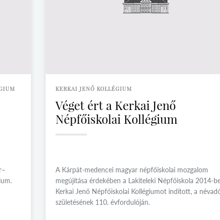
ÉGIUM
KERKAI JENŐ KOLLÉGIUM
Véget ért a Kerkai Jenő
Népfőiskolai Kollégium
r–
A Kárpát-medencei magyar népfőiskolai mozgalom
ium.
megújítása érdekében a Lakiteleki Népfőiskola 2014-b
Kerkai Jenő Népfőiskolai Kollégiumot indított, a névad
születésének 110. évfordulóján.