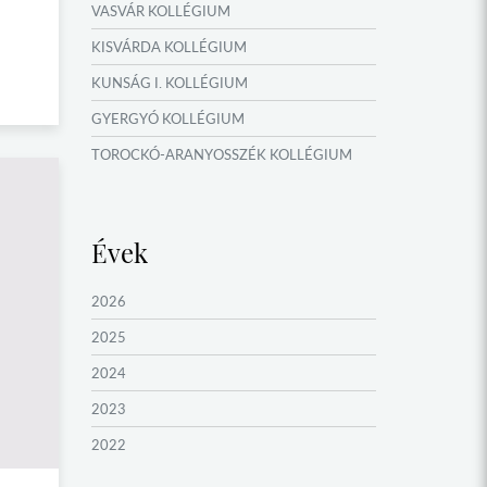
VASVÁR KOLLÉGIUM
KISVÁRDA KOLLÉGIUM
KUNSÁG I. KOLLÉGIUM
GYERGYÓ KOLLÉGIUM
TOROCKÓ-ARANYOSSZÉK KOLLÉGIUM
KOMÁROM KOLLÉGIUM
GYIMES KOLLÉGIUM
Évek
GARAM MENTI KOLLÉGIUM
ŐRVIDÉK KOLLÉGIUM
2026
MOLDVAI CSÁNGÓ KOLLÉGIUM
2025
HEGYKÖZ KOLLÉGIUM
2024
ZENTA KOLLÉGIUM
2023
NYUGAT-BÁCSKA KOLLÉGIUM
2022
MURAVIDÉK KOLLÉGIUM
2021