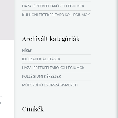
HAZAI ÉRTÉKFELTÁRÓ KOLLÉGIUMOK
KÜLHONI ÉRTÉKFELTÁRÓ KOLLÉGIUMOK
MŰFORDÍTÓ ÉS ORSZÁGISMERETI
TÁBOROK
Archivált kategóriák
VERSENYEK, VETÉLKEDŐK
IDŐSZAKI KIÁLLÍTÁSOK
HÍREK
NYÁRI TÁBOROK
IDŐSZAKI KIÁLLÍTÁSOK
OKTATÁS, KULTÚRA
HAZAI ÉRTÉKFELTÁRÓ KOLLÉGIUMOK
KOLLÉGIUMI KÉPZÉSEK
MŰFORDÍTÓ ÉS ORSZÁGISMERETI
TÁBOROK
en
NYÁRI TÁBOROK
ó
Címkék