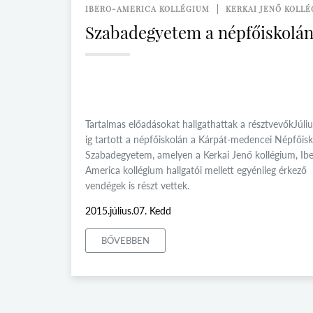
IBERO-AMERICA KOLLÉGIUM
KERKAI JENŐ KOLL
Szabadegyetem a népfőiskolá
Tartalmas előadásokat hallgathattak a résztvevőkJúliu
ig tartott a népfőiskolán a Kárpát-medencei Népfőisk
Szabadegyetem, amelyen a Kerkai Jenő kollégium, Ibe
America kollégium hallgatói mellett egyénileg érkező
vendégek is részt vettek.
2015.július.07. Kedd
BŐVEBBEN