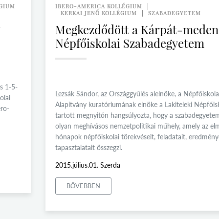
ÉGIUM
IBERO-AMERICA KOLLÉGIUM
KERKAI JENŐ KOLLÉGIUM
SZABADEGYETEM
n
Megkezdődött a Kárpát-meden
Népfőiskolai Szabadegyetem
s 1-5-
Lezsák Sándor, az Országgyűlés alelnöke, a Népfőiskola
olai
Alapítvány kuratóriumának elnöke a Lakiteleki Népfőis
ro-
tartott megnyitón hangsúlyozta, hogy a szabadegyete
olyan meghívásos nemzetpolitikai műhely, amely az el
hónapok népfőiskolai törekvéseit, feladatait, eredménye
tapasztalatait összegzi.
2015.július.01. Szerda
BŐVEBBEN