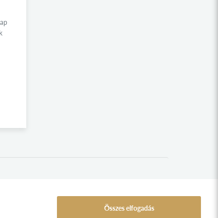
LAKITELEKI FILMSZEMLE
KÖSÖNTYŰ NÉPTÁNCCSOPORT
nap
k
ROBOTIKA KOLLÉGIUM
LÁSZLÓ GYULA KOLLÉGIUM
NEUMANN JÁNOS KOLLÉGIUM
GYARMATI DEZSŐ KOLLÉGIUM
INNOVÁCIÓ KOLLÉGIUM
KINCSEM KOLLÉGIUM
SINKOVITS IMRE KOLLÉGIUM
KÍNA KOLLÉGIUM
RETÖRKI
SZABADEGYETEM
NÉMETH LÁSZLÓ GIMNÁZIUM
Összes elfogadás
NEMZETI PANTEON