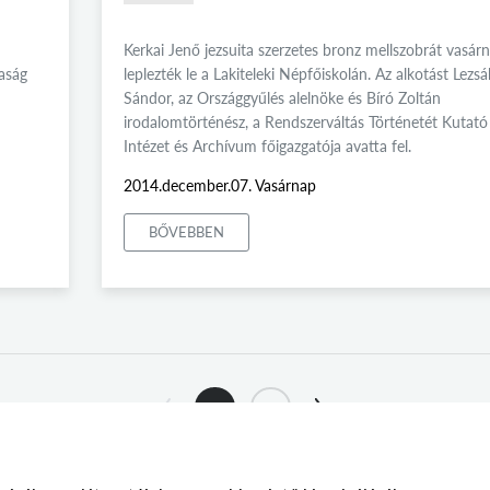
Kerkai Jenő jezsuita szerzetes bronz mellszobrát vasár
aság
leplezték le a Lakiteleki Népfőiskolán. Az alkotást Lezsá
Sándor, az Országgyűlés alelnöke és Bíró Zoltán
irodalomtörténész, a Rendszerváltás Történetét Kutató
Intézet és Archívum főigazgatója avatta fel.
2014.december.07. Vasárnap
BŐVEBBEN
1
2