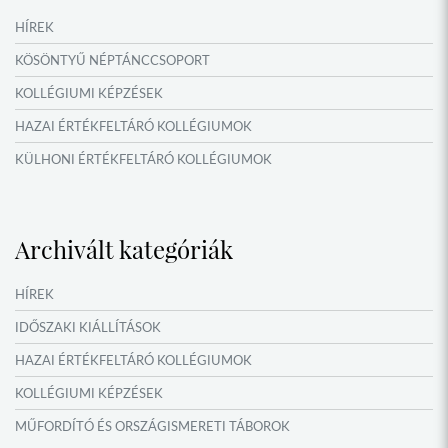
HÍREK
KÖSÖNTYŰ NÉPTÁNCCSOPORT
KOLLÉGIUMI KÉPZÉSEK
HAZAI ÉRTÉKFELTÁRÓ KOLLÉGIUMOK
KÜLHONI ÉRTÉKFELTÁRÓ KOLLÉGIUMOK
MŰFORDÍTÓ ÉS ORSZÁGISMERETI TÁBOROK
VERSENYEK, VETÉLKEDŐK
Archivált kategóriák
IDŐSZAKI KIÁLLÍTÁSOK
NYÁRI TÁBOROK
HÍREK
OKTATÁS, KULTÚRA
IDŐSZAKI KIÁLLÍTÁSOK
HAZAI ÉRTÉKFELTÁRÓ KOLLÉGIUMOK
KOLLÉGIUMI KÉPZÉSEK
MŰFORDÍTÓ ÉS ORSZÁGISMERETI TÁBOROK