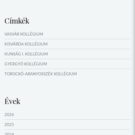
NYÁRI TÁBOROK
Címkék
VASVÁR KOLLÉGIUM
KISVÁRDA KOLLÉGIUM
KUNSÁG I. KOLLÉGIUM
GYERGYÓ KOLLÉGIUM
TOROCKÓ-ARANYOSSZÉK KOLLÉGIUM
KOMÁROM KOLLÉGIUM
GYIMES KOLLÉGIUM
Évek
GARAM MENTI KOLLÉGIUM
ŐRVIDÉK KOLLÉGIUM
2026
MOLDVAI CSÁNGÓ KOLLÉGIUM
2025
HEGYKÖZ KOLLÉGIUM
2024