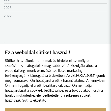
ZENTA KOLLÉGIUM
2023
NYUGAT-BÁCSKA KOLLÉGIUM
2022
MURAVIDÉK KOLLÉGIUM
2021
BEREGI KOLLÉGIUM
2020
UNGI KOLLÉGIUM
2019
UGOCSAI KOLLÉGIUM
2018
Ez a weboldal sütiket használ!
1
2
MÁRAMAROSI KOLLÉGIUM
2017
Sütiket használunk a tartalmak és hirdetések személyre
DRÁVASZÖG ÉS SZLAVÓNIA KOLLÉGIUM
2016
szabásához, a látogatóink magasabb szintű kiszolgálásához, a
weboldalforgalmunk elemzéséhez, illetve marketing
TESSEDIK SÁMUEL KOLLÉGIUM
2015
tevékenységünk támogatása érdekében. Az „ELFOGADOM” gomb
megnyomásával Ön hozzájárul a sütik használatához. Amennyiben
AFRIKA KOLLÉGIUM
2014
Süti szabályzat
Adatvédelmi nyilatkozat
Ön nem fogadja el a süti beállításokat, azzal Ön nem adja
KELETI NYITÁS KOLLÉGIUM
2013
hozzájárulását a cookie-k beállításához, és a továbbiakban csak a
Jogi nyilatkozat
honlap működéshez elengedhetetlenül szükséges sütiket
IBERO-AMERICA KOLLÉGIUM
2012
használjuk.
Süti tájékoztató
© 2017 - 2026 NÉPFŐISKOLA ALAPÍTVÁNY, LAKITELEK. MINDEN JOG
KERKAI JENŐ KOLLÉGIUM
2011
FENNTARTVA.
DESIGNED & POWERED BY
POSITIVE ADAMSKY