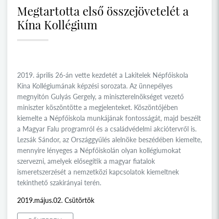
Megtartotta első összejövetelét a
Kína Kollégium
2019. április 26-án vette kezdetét a Lakitelek Népfőiskola
Kína Kollégiumának képzési sorozata. Az ünnepélyes
megnyitón Gulyás Gergely, a miniszterelnökséget vezető
miniszter köszöntötte a megjelenteket. Köszöntőjében
kiemelte a Népfőiskola munkájának fontosságát, majd beszélt
a Magyar Falu programról és a családvédelmi akciótervről is.
Lezsák Sándor, az Országgyűlés alelnöke beszédében kiemelte,
mennyire lényeges a Népfőiskolán olyan kollégiumokat
szervezni, amelyek elősegítik a magyar fiatalok
ismeretszerzését a nemzetközi kapcsolatok kiemeltnek
tekinthető szakirányai terén.
2019.május.02. Csütörtök