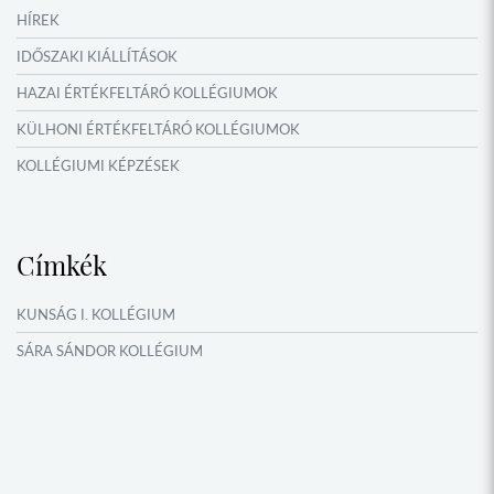
HÍREK
IDŐSZAKI KIÁLLÍTÁSOK
HAZAI ÉRTÉKFELTÁRÓ KOLLÉGIUMOK
KÜLHONI ÉRTÉKFELTÁRÓ KOLLÉGIUMOK
KOLLÉGIUMI KÉPZÉSEK
KÖSÖNTYŰ NÉPTÁNCCSOPORT
MŰFORDÍTÓ ÉS ORSZÁGISMERETI TÁBOROK
Címkék
NYÁRI TÁBOROK
OKTATÁS, KULTÚRA
KUNSÁG I. KOLLÉGIUM
VERSENYEK, VETÉLKEDŐK
SÁRA SÁNDOR KOLLÉGIUM
NÉPFŐISKOLA HÁLÓZAT ESEMÉNYEI