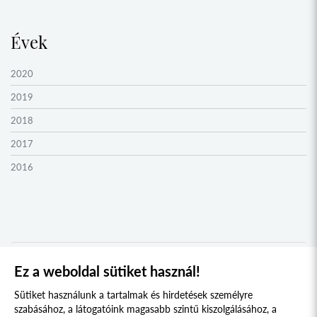
Évek
2020
2019
2018
2017
2016
2015
2014
2013
2012
Ez a weboldal sütiket használ!
1
2
2011
Sütiket használunk a tartalmak és hirdetések személyre
2010
szabásához, a látogatóink magasabb szintű kiszolgálásához, a