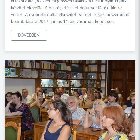
értékőrzőket, akikkel még ősszel találkoztak, és mélyinterjúkat
készítettek velük. A beszélgetéseket dokumentálták, filmre
vették. A csoportok által elkészített vetített képes beszámolók
bemutatására 2017. június 11-én, vasárnap került sor.
BŐVEBBEN