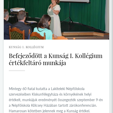
KUNSÁG I. KOLLÉGIUM
Befejeződött a Kunság I. Kollégium
értékfeltáró munkája
Mintegy 60 fiatal kutatta a Lakiteleki Népfőiskola
szervezésében Kiskunfélegyháza és környékének helyi
értékeit, munkájuk eredményét összegezték szeptember 9-én
a Népfőiskola Kölcsey Házában tartott zárókonferencián.
Hamarosan kötetben jelennek meg a Kunság értékei.