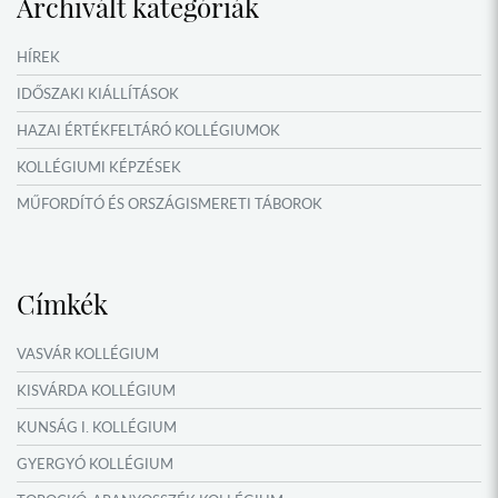
Archivált kategóriák
IDŐSZAKI KIÁLLÍTÁSOK
NYÁRI TÁBOROK
HÍREK
OKTATÁS, KULTÚRA
IDŐSZAKI KIÁLLÍTÁSOK
HAZAI ÉRTÉKFELTÁRÓ KOLLÉGIUMOK
KOLLÉGIUMI KÉPZÉSEK
MŰFORDÍTÓ ÉS ORSZÁGISMERETI TÁBOROK
NYÁRI TÁBOROK
Címkék
VASVÁR KOLLÉGIUM
KISVÁRDA KOLLÉGIUM
KUNSÁG I. KOLLÉGIUM
GYERGYÓ KOLLÉGIUM