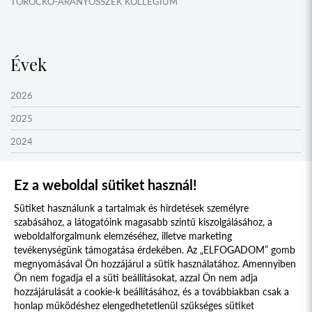
TOROCKÓ-ARANYOSSZÉK KOLLÉGIUM
KOMÁROM KOLLÉGIUM
GYIMES KOLLÉGIUM
Évek
GARAM MENTI KOLLÉGIUM
ŐRVIDÉK KOLLÉGIUM
2026
MOLDVAI CSÁNGÓ KOLLÉGIUM
2025
HEGYKÖZ KOLLÉGIUM
2024
ZENTA KOLLÉGIUM
2023
Ez a weboldal sütiket használ!
NYUGAT-BÁCSKA KOLLÉGIUM
2022
Sütiket használunk a tartalmak és hirdetések személyre
MURAVIDÉK KOLLÉGIUM
2021
szabásához, a látogatóink magasabb szintű kiszolgálásához, a
BEREGI KOLLÉGIUM
2020
weboldalforgalmunk elemzéséhez, illetve marketing
tevékenységünk támogatása érdekében. Az „ELFOGADOM” gomb
UNGI KOLLÉGIUM
2019
megnyomásával Ön hozzájárul a sütik használatához. Amennyiben
Süti szabályzat
Adatvédelmi nyilatkozat
UGOCSAI KOLLÉGIUM
Ön nem fogadja el a süti beállításokat, azzal Ön nem adja
2018
hozzájárulását a cookie-k beállításához, és a továbbiakban csak a
MÁRAMAROSI KOLLÉGIUM
2017
Jogi nyilatkozat
honlap működéshez elengedhetetlenül szükséges sütiket