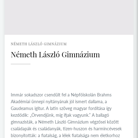
NÉMETH LÁSZLÓ GIMNÁZIUM
Németh László Gimnázium
Immár sokadszor csendült fel a Népfőiskolán Brahms
Akadémiai ünnepi nyitányának jól ismert dallama, a
Gaudeamus igitur. A latin szöveg magyar fordítása így
kezdődik: „Örvendjünk, míg ifjak vagyunk.” A ballagó
gimnazisták, a Németh László Gimnázium végzősei között
családapák és családanyák, tizen-huszon és harmincévesek
bizonyították: a fiatalság, a lélek fiatalsága nem életkorhoz