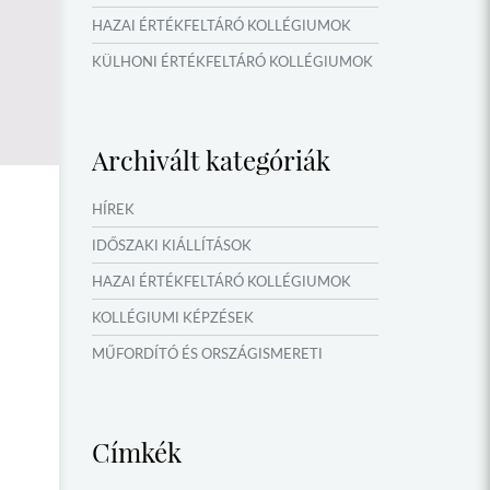
HAZAI ÉRTÉKFELTÁRÓ KOLLÉGIUMOK
KÜLHONI ÉRTÉKFELTÁRÓ KOLLÉGIUMOK
MŰFORDÍTÓ ÉS ORSZÁGISMERETI
TÁBOROK
Archivált kategóriák
VERSENYEK, VETÉLKEDŐK
IDŐSZAKI KIÁLLÍTÁSOK
HÍREK
NYÁRI TÁBOROK
IDŐSZAKI KIÁLLÍTÁSOK
OKTATÁS, KULTÚRA
HAZAI ÉRTÉKFELTÁRÓ KOLLÉGIUMOK
KOLLÉGIUMI KÉPZÉSEK
MŰFORDÍTÓ ÉS ORSZÁGISMERETI
TÁBOROK
NYÁRI TÁBOROK
Címkék