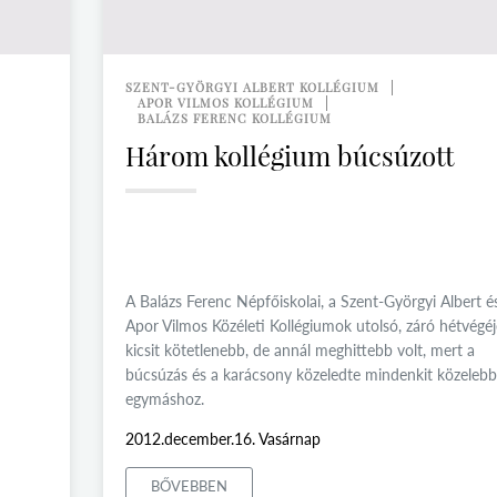
SZENT-GYÖRGYI ALBERT KOLLÉGIUM
APOR VILMOS KOLLÉGIUM
BALÁZS FERENC KOLLÉGIUM
Három kollégium búcsúzott
A Balázs Ferenc Népfőiskolai, a Szent-Györgyi Albert é
Apor Vilmos Közéleti Kollégiumok utolsó, záró hétvégéj
kicsit kötetlenebb, de annál meghittebb volt, mert a
búcsúzás és a karácsony közeledte mindenkit közelebb
egymáshoz.
2012.december.16. Vasárnap
BŐVEBBEN