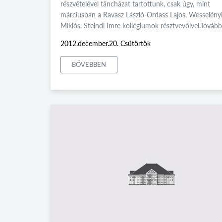
részvételével táncházat tartottunk, csak úgy, mint
márciusban a Ravasz László-Ordass Lajos, Wesselény
Miklós, Steindl Imre kollégiumok résztvevőivel.Tovább
2012.december.20. Csütörtök
BŐVEBBEN