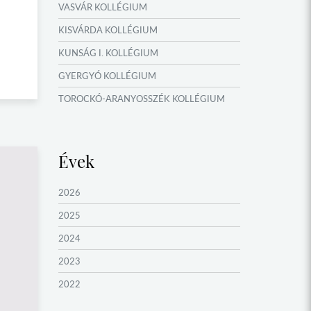
VASVÁR KOLLÉGIUM
KISVÁRDA KOLLÉGIUM
KUNSÁG I. KOLLÉGIUM
GYERGYÓ KOLLÉGIUM
TOROCKÓ-ARANYOSSZÉK KOLLÉGIUM
KOMÁROM KOLLÉGIUM
GYIMES KOLLÉGIUM
Évek
GARAM MENTI KOLLÉGIUM
ŐRVIDÉK KOLLÉGIUM
2026
MOLDVAI CSÁNGÓ KOLLÉGIUM
2025
HEGYKÖZ KOLLÉGIUM
2024
ZENTA KOLLÉGIUM
2023
NYUGAT-BÁCSKA KOLLÉGIUM
2022
MURAVIDÉK KOLLÉGIUM
2021