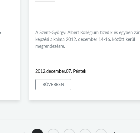
ó
A Szent-Györgyi Albert Kollégium tizedik és egyben zá
képzési alkalma 2012. december 14-16. között kerül
megrendezésre.
2012.december.07. Péntek
BŐVEBBEN
1
2
3
4
5