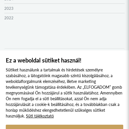
ZENTA KOLLÉGIUM
2023
NYUGAT-BÁCSKA KOLLÉGIUM
2022
MURAVIDÉK KOLLÉGIUM
2021
BEREGI KOLLÉGIUM
2020
UNGI KOLLÉGIUM
2019
UGOCSAI KOLLÉGIUM
2018
Ez a weboldal sütiket használ!
1
2
MÁRAMAROSI KOLLÉGIUM
2017
Sütiket használunk a tartalmak és hirdetések személyre
DRÁVASZÖG ÉS SZLAVÓNIA KOLLÉGIUM
2016
szabásához, a látogatóink magasabb szintű kiszolgálásához, a
weboldalforgalmunk elemzéséhez, illetve marketing
TESSEDIK SÁMUEL KOLLÉGIUM
2015
tevékenységünk támogatása érdekében. Az „ELFOGADOM” gomb
megnyomásával Ön hozzájárul a sütik használatához. Amennyiben
AFRIKA KOLLÉGIUM
2014
Süti szabályzat
Adatvédelmi nyilatkozat
Ön nem fogadja el a süti beállításokat, azzal Ön nem adja
KELETI NYITÁS KOLLÉGIUM
2013
hozzájárulását a cookie-k beállításához, és a továbbiakban csak a
Jogi nyilatkozat
honlap működéshez elengedhetetlenül szükséges sütiket
IBERO-AMERICA KOLLÉGIUM
2012
használjuk.
Süti tájékoztató
© 2017 - 2026 NÉPFŐISKOLA ALAPÍTVÁNY, LAKITELEK. MINDEN JOG
KERKAI JENŐ KOLLÉGIUM
2011
FENNTARTVA.
DESIGNED & POWERED BY
POSITIVE ADAMSKY