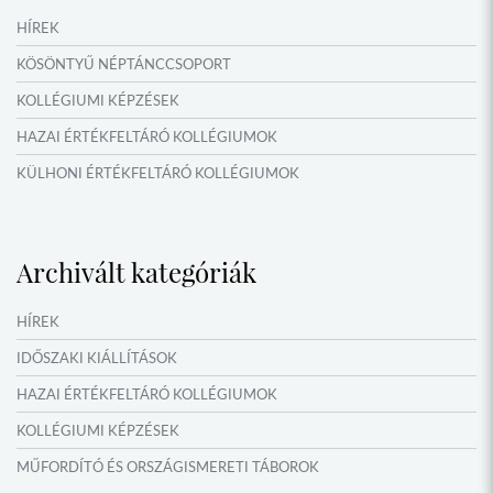
HÍREK
KÖSÖNTYŰ NÉPTÁNCCSOPORT
KOLLÉGIUMI KÉPZÉSEK
HAZAI ÉRTÉKFELTÁRÓ KOLLÉGIUMOK
KÜLHONI ÉRTÉKFELTÁRÓ KOLLÉGIUMOK
MŰFORDÍTÓ ÉS ORSZÁGISMERETI TÁBOROK
VERSENYEK, VETÉLKEDŐK
Archivált kategóriák
IDŐSZAKI KIÁLLÍTÁSOK
NYÁRI TÁBOROK
HÍREK
OKTATÁS, KULTÚRA
IDŐSZAKI KIÁLLÍTÁSOK
HAZAI ÉRTÉKFELTÁRÓ KOLLÉGIUMOK
KOLLÉGIUMI KÉPZÉSEK
MŰFORDÍTÓ ÉS ORSZÁGISMERETI TÁBOROK