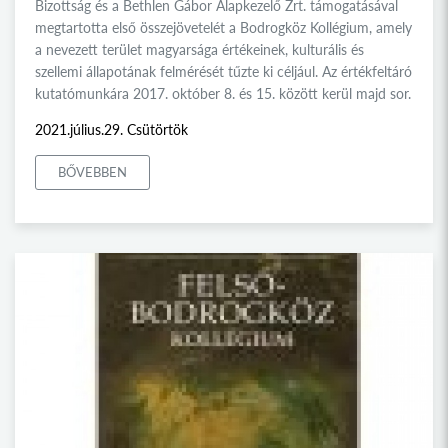
Bizottság és a Bethlen Gábor Alapkezelő Zrt. támogatásával
megtartotta első összejövetelét a Bodrogköz Kollégium, amely
a nevezett terület magyarsága értékeinek, kulturális és
szellemi állapotának felmérését tűzte ki céljául. Az értékfeltáró
kutatómunkára 2017. október 8. és 15. között kerül majd sor.
2021.július.29. Csütörtök
BŐVEBBEN