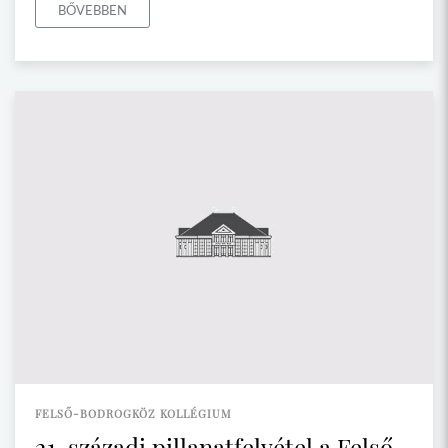
BŐVEBBEN
FELSŐ-BODROGKÖZ KOLLÉGIUM
21. századi pillanatfelvétel a Felső-