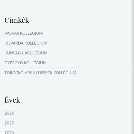
NYÁRI TÁBOROK
Címkék
VASVÁR KOLLÉGIUM
KISVÁRDA KOLLÉGIUM
KUNSÁG I. KOLLÉGIUM
GYERGYÓ KOLLÉGIUM
TOROCKÓ-ARANYOSSZÉK KOLLÉGIUM
KOMÁROM KOLLÉGIUM
GYIMES KOLLÉGIUM
Évek
GARAM MENTI KOLLÉGIUM
ŐRVIDÉK KOLLÉGIUM
2026
MOLDVAI CSÁNGÓ KOLLÉGIUM
2025
HEGYKÖZ KOLLÉGIUM
2024