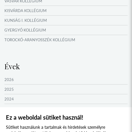
VASVÁR KOLLÉGIUM
KISVÁRDA KOLLÉGIUM
KUNSÁG I. KOLLÉGIUM
GYERGYÓ KOLLÉGIUM
TOROCKÓ-ARANYOSSZÉK KOLLÉGIUM
KOMÁROM KOLLÉGIUM
GYIMES KOLLÉGIUM
Évek
GARAM MENTI KOLLÉGIUM
ŐRVIDÉK KOLLÉGIUM
2026
MOLDVAI CSÁNGÓ KOLLÉGIUM
2025
HEGYKÖZ KOLLÉGIUM
2024
ZENTA KOLLÉGIUM
2023
Ez a weboldal sütiket használ!
NYUGAT-BÁCSKA KOLLÉGIUM
2022
Sütiket használunk a tartalmak és hirdetések személyre
MURAVIDÉK KOLLÉGIUM
2021