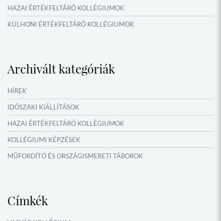
HAZAI ÉRTÉKFELTÁRÓ KOLLÉGIUMOK
KÜLHONI ÉRTÉKFELTÁRÓ KOLLÉGIUMOK
MŰFORDÍTÓ ÉS ORSZÁGISMERETI TÁBOROK
VERSENYEK, VETÉLKEDŐK
Archivált kategóriák
IDŐSZAKI KIÁLLÍTÁSOK
NYÁRI TÁBOROK
HÍREK
OKTATÁS, KULTÚRA
IDŐSZAKI KIÁLLÍTÁSOK
HAZAI ÉRTÉKFELTÁRÓ KOLLÉGIUMOK
KOLLÉGIUMI KÉPZÉSEK
MŰFORDÍTÓ ÉS ORSZÁGISMERETI TÁBOROK
NYÁRI TÁBOROK
Címkék