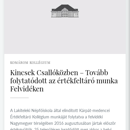
KOMÁROM KOLLÉGIUM
Kincsek Csallóközben – Tovább
folytatódott az értékfeltáró munka
Felvidéken
A Lakiteleki Népfőiskola által elindított Kárpát-medencei
Értékfeltáró Kollégium munkáját folytatva a felvidéki
Nagymegyer térségében 2016 augusztusában jártak először
értékgyűjtők. 25 településen kezdődött meg akkor a helyi