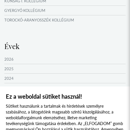
KUNSÁG I. KOLLÉGIUM
GYERGYÓ KOLLÉGIUM
TOROCKÓ-ARANYOSSZÉK KOLLÉGIUM
KOMÁROM KOLLÉGIUM
GYIMES KOLLÉGIUM
Évek
GARAM MENTI KOLLÉGIUM
ŐRVIDÉK KOLLÉGIUM
2026
MOLDVAI CSÁNGÓ KOLLÉGIUM
2025
HEGYKÖZ KOLLÉGIUM
2024
ZENTA KOLLÉGIUM
2023
Ez a weboldal sütiket használ!
NYUGAT-BÁCSKA KOLLÉGIUM
2022
Sütiket használunk a tartalmak és hirdetések személyre
MURAVIDÉK KOLLÉGIUM
2021
szabásához, a látogatóink magasabb szintű kiszolgálásához, a
BEREGI KOLLÉGIUM
2020
weboldalforgalmunk elemzéséhez, illetve marketing
tevékenységünk támogatása érdekében. Az „ELFOGADOM” gomb
UNGI KOLLÉGIUM
2019
megnyomásával Ön hozzájárul a sütik használatához. Amennyiben