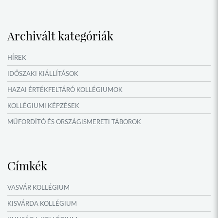
MŰFORDÍTÓ ÉS ORSZÁGISMERETI TÁBOROK
VERSENYEK, VETÉLKEDŐK
Archivált kategóriák
IDŐSZAKI KIÁLLÍTÁSOK
NYÁRI TÁBOROK
HÍREK
OKTATÁS, KULTÚRA
IDŐSZAKI KIÁLLÍTÁSOK
HAZAI ÉRTÉKFELTÁRÓ KOLLÉGIUMOK
KOLLÉGIUMI KÉPZÉSEK
MŰFORDÍTÓ ÉS ORSZÁGISMERETI TÁBOROK
NYÁRI TÁBOROK
Címkék
VASVÁR KOLLÉGIUM
KISVÁRDA KOLLÉGIUM