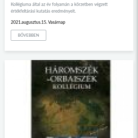
Kollégiuma által az év folyamán a körzetben végzett
értékfeltárási kutatás eredményeit.
2021.augusztus.15. Vasárnap
BŐVEBBEN