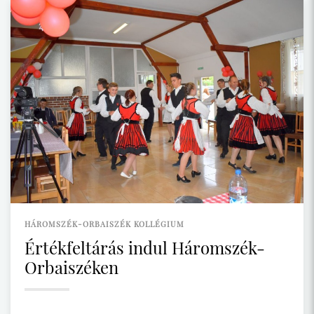
HÁROMSZÉK-ORBAISZÉK KOLLÉGIUM
Értékfeltárás indul Háromszék-
Orbaiszéken