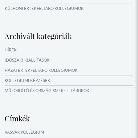
KÜLHONI ÉRTÉKFELTÁRÓ KOLLÉGIUMOK
MŰFORDÍTÓ ÉS ORSZÁGISMERETI TÁBOROK
VERSENYEK, VETÉLKEDŐK
Archivált kategóriák
IDŐSZAKI KIÁLLÍTÁSOK
NYÁRI TÁBOROK
HÍREK
OKTATÁS, KULTÚRA
IDŐSZAKI KIÁLLÍTÁSOK
HAZAI ÉRTÉKFELTÁRÓ KOLLÉGIUMOK
KOLLÉGIUMI KÉPZÉSEK
MŰFORDÍTÓ ÉS ORSZÁGISMERETI TÁBOROK
NYÁRI TÁBOROK
Címkék
VASVÁR KOLLÉGIUM