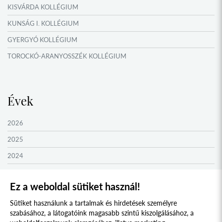
KISVÁRDA KOLLÉGIUM
KUNSÁG I. KOLLÉGIUM
GYERGYÓ KOLLÉGIUM
TOROCKÓ-ARANYOSSZÉK KOLLÉGIUM
KOMÁROM KOLLÉGIUM
GYIMES KOLLÉGIUM
Évek
GARAM MENTI KOLLÉGIUM
ŐRVIDÉK KOLLÉGIUM
2026
MOLDVAI CSÁNGÓ KOLLÉGIUM
2025
HEGYKÖZ KOLLÉGIUM
2024
ZENTA KOLLÉGIUM
2023
Ez a weboldal sütiket használ!
NYUGAT-BÁCSKA KOLLÉGIUM
2022
Sütiket használunk a tartalmak és hirdetések személyre
MURAVIDÉK KOLLÉGIUM
2021
szabásához, a látogatóink magasabb szintű kiszolgálásához, a
BEREGI KOLLÉGIUM
2020