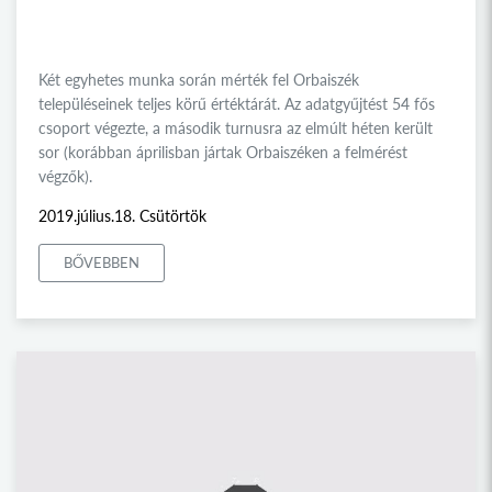
Két egyhetes munka során mérték fel Orbaiszék
településeinek teljes körű értéktárát. Az adatgyűjtést 54 fős
csoport végezte, a második turnusra az elmúlt héten került
sor (korábban áprilisban jártak Orbaiszéken a felmérést
végzők).
2019.július.18. Csütörtök
BŐVEBBEN