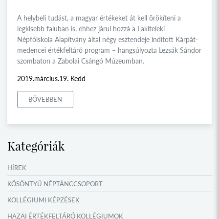
A helybeli tudást, a magyar értékeket át kell örökíteni a
legkisebb faluban is, ehhez járul hozzá a Lakiteleki
Népfőiskola Alapítvány által négy esztendeje indított Kárpát-
medencei értékfeltáró program – hangsúlyozta Lezsák Sándor
szombaton a Zabolai Csángó Múzeumban.
2019.március.19. Kedd
BŐVEBBEN
Kategóriák
HÍREK
KÖSÖNTYŰ NÉPTÁNCCSOPORT
KOLLÉGIUMI KÉPZÉSEK
HAZAI ÉRTÉKFELTÁRÓ KOLLÉGIUMOK