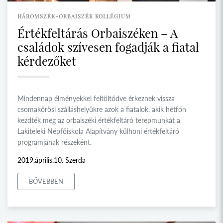
HÁROMSZÉK-ORBAISZÉK KOLLÉGIUM
Értékfeltárás Orbaiszéken – A
családok szívesen fogadják a fiatal
kérdezőket
Mindennap élményekkel feltöltődve érkeznek vissza
csomakőrösi szálláshelyükre azok a fiatalok, akik hétfőn
kezdték meg az orbaiszéki értékfeltáró terepmunkát a
Lakiteleki Népfőiskola Alapítvány külhoni értékfeltáró
programjának részeként.
2019.április.10. Szerda
BŐVEBBEN