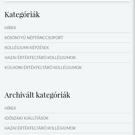
Kategóriák
HÍREK
KÖSÖNTYŰ NÉPTÁNCCSOPORT
KOLLÉGIUMI KÉPZÉSEK
HAZAI ÉRTÉKFELTÁRÓ KOLLÉGIUMOK
KÜLHONI ÉRTÉKFELTÁRÓ KOLLÉGIUMOK
MŰFORDÍTÓ ÉS ORSZÁGISMERETI TÁBOROK
VERSENYEK, VETÉLKEDŐK
Archivált kategóriák
IDŐSZAKI KIÁLLÍTÁSOK
NYÁRI TÁBOROK
HÍREK
OKTATÁS, KULTÚRA
IDŐSZAKI KIÁLLÍTÁSOK
HAZAI ÉRTÉKFELTÁRÓ KOLLÉGIUMOK