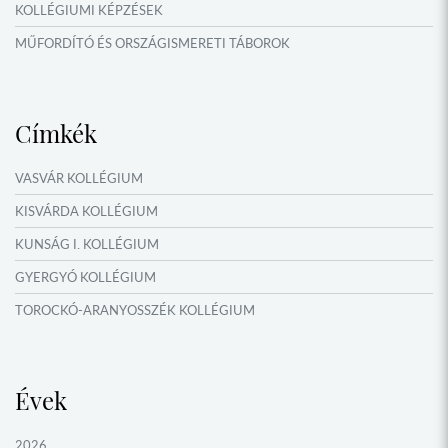
KOLLÉGIUMI KÉPZÉSEK
MŰFORDÍTÓ ÉS ORSZÁGISMERETI TÁBOROK
NYÁRI TÁBOROK
Címkék
VASVÁR KOLLÉGIUM
KISVÁRDA KOLLÉGIUM
KUNSÁG I. KOLLÉGIUM
GYERGYÓ KOLLÉGIUM
TOROCKÓ-ARANYOSSZÉK KOLLÉGIUM
KOMÁROM KOLLÉGIUM
GYIMES KOLLÉGIUM
Évek
GARAM MENTI KOLLÉGIUM
ŐRVIDÉK KOLLÉGIUM
2026