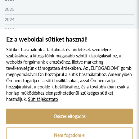
MOLDVAI CSÁNGÓ KOLLÉGIUM
2025
HEGYKÖZ KOLLÉGIUM
2024
ZENTA KOLLÉGIUM
2023
Ez a weboldal sütiket használ!
NYUGAT-BÁCSKA KOLLÉGIUM
2022
Sütiket használunk a tartalmak és hirdetések személyre
MURAVIDÉK KOLLÉGIUM
2021
szabásához, a látogatóink magasabb szintű kiszolgálásához, a
BEREGI KOLLÉGIUM
2020
weboldalforgalmunk elemzéséhez, illetve marketing
tevékenységünk támogatása érdekében. Az „ELFOGADOM” gomb
UNGI KOLLÉGIUM
2019
megnyomásával Ön hozzájárul a sütik használatához. Amennyiben
Süti szabályzat
Adatvédelmi nyilatkozat
UGOCSAI KOLLÉGIUM
Ön nem fogadja el a süti beállításokat, azzal Ön nem adja
2018
hozzájárulását a cookie-k beállításához, és a továbbiakban csak a
MÁRAMAROSI KOLLÉGIUM
2017
Jogi nyilatkozat
honlap működéshez elengedhetetlenül szükséges sütiket
használjuk.
Süti tájékoztató
DRÁVASZÖG ÉS SZLAVÓNIA KOLLÉGIUM
© 2017 - 2026 NÉPFŐISKOLA ALAPÍTVÁNY, LAKITELEK. MINDEN JOG
2016
FENNTARTVA.
TESSEDIK SÁMUEL KOLLÉGIUM
2015
DESIGNED & POWERED BY
POSITIVE ADAMSKY
Összes elfogadás
AFRIKA KOLLÉGIUM
A Népfőiskola Alapítvány támogatója:
2014
KELETI NYITÁS KOLLÉGIUM
2013
Nem fogadom el